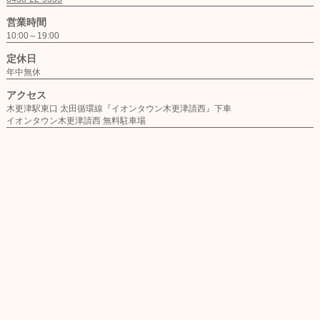
営業時間
10:00～19:00
定休日
年中無休
アクセス
木更津駅東口 太田循環線『イオンタウン木更津請西』下車
イオンタウン木更津請西 無料駐車場