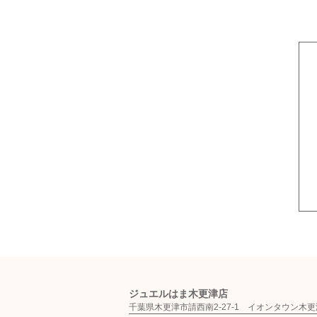
ジュエルはま木更津店
千葉県木更津市請西南2-27-1 イオンタ