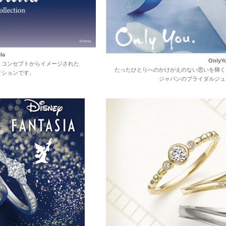
la
OnlyY
うコンセプトからイメージされた
たったひとりへの
かけがえのない
思いを
輝く
クションです。
ジャパンの
ブライダル
ジュ