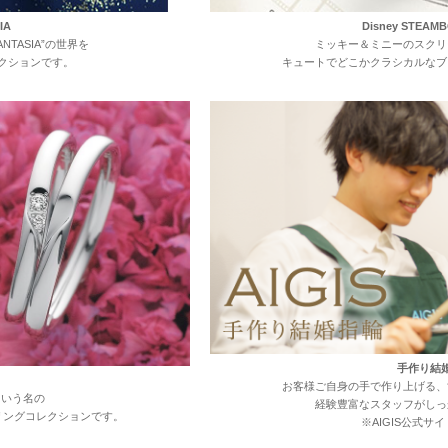
IA
Disney STEAMB
FANTASIA”
の世界を
ミッキー＆ミニーの
スクリ
クション
です。
キュートで
どこか
クラシカルな
ブ
手作り結
お客様ご自身の
手で
作り上げる、
という名の
経験豊富な
スタッフが
しっ
リング
コレクション
です。
※AIGIS公式サ