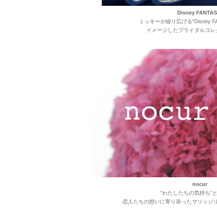
Disney FANTAS
ミッキーが
繰り広げる
“Disney 
イメージした
ブライダル
コレ
nocur
“わたしたちの気持ち”
恋人たちの
想いに
寄り添った
マリッジ