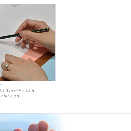
ド
も
お使い
いただけるよう
って
製作します。