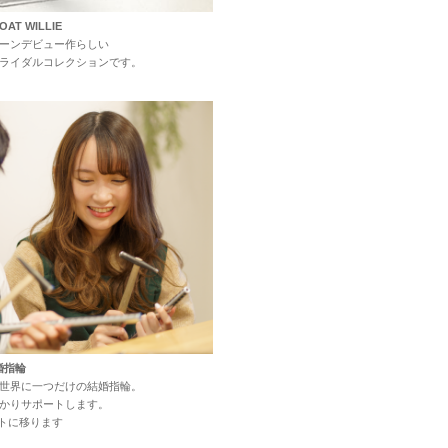
OAT WILLIE
ーン
デビュー作
らしい
ライダル
コレクション
です。
婚指輪
世界に
一つだけの
結婚指輪。
かり
サポート
します。
イトに移ります