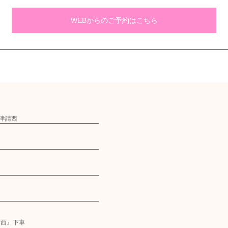
WEBからのご予約はこちら
ウン木更津請西
請西』下車