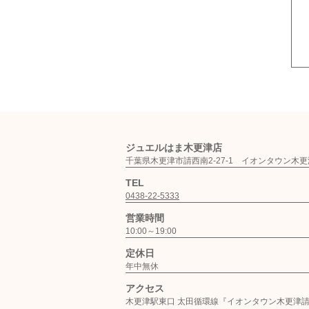
ジュエルはま木更津店
千葉県木更津市請西南2-27-1 イオンタ
TEL
0438-22-5333
営業時間
10:00～19:00
定休日
年中無休
アクセス
木更津駅東口 太田循環線『イオンタウン木更津