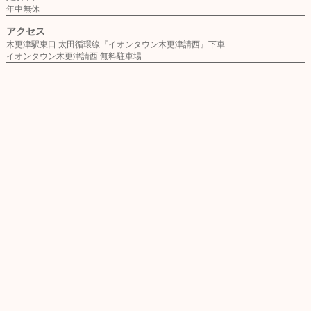
年中無休
アクセス
木更津駅東口 太田循環線『イオンタウン木更津請西』下車
イオンタウン木更津請西 無料駐車場