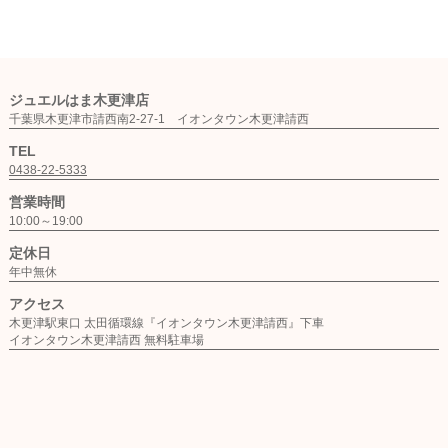
ジュエルはま木更津店
千葉県木更津市請西南2-27-1 イオンタウン木更津請西
TEL
0438-22-5333
営業時間
10:00～19:00
定休日
年中無休
アクセス
木更津駅東口 太田循環線『イオンタウン木更津請西』下車
イオンタウン木更津請西 無料駐車場