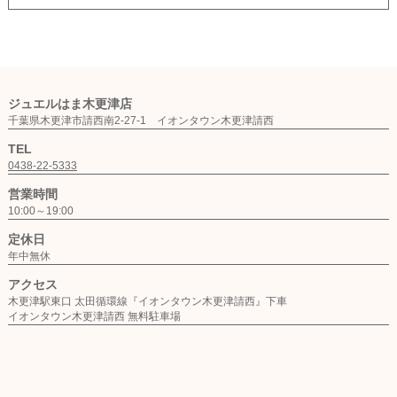
ジュエルはま木更津店
千葉県木更津市請西南2-27-1 イオンタウン木更津請西
TEL
0438-22-5333
営業時間
10:00～19:00
定休日
年中無休
アクセス
木更津駅東口 太田循環線『イオンタウン木更津請西』下車
イオンタウン木更津請西 無料駐車場