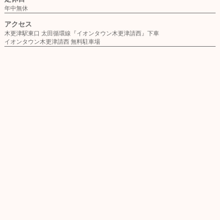
年中無休
アクセス
木更津駅東口 太田循環線『イオンタウン木更津請西』下車
イオンタウン木更津請西 無料駐車場