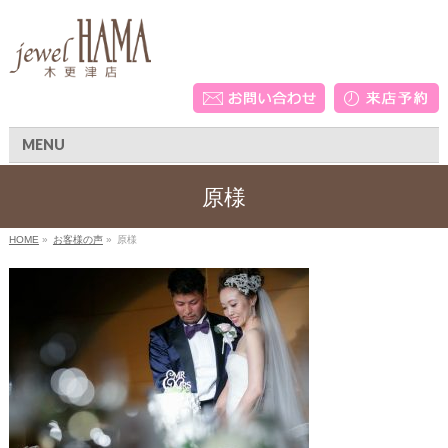
MENU
原様
HOME
»
お客様の声
»
原様