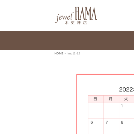
HOME
»
img11-12